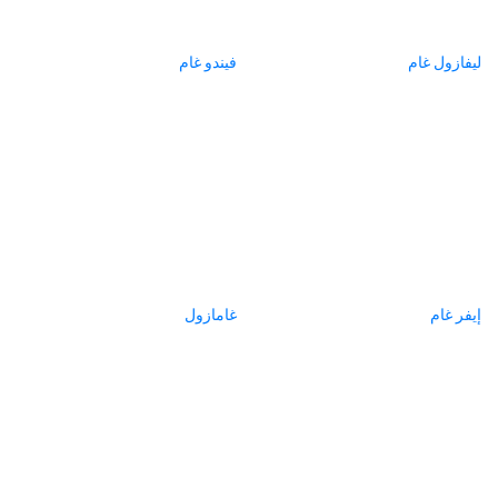
ليفازول غام
فيندو غام
إيفر غام
غامازول