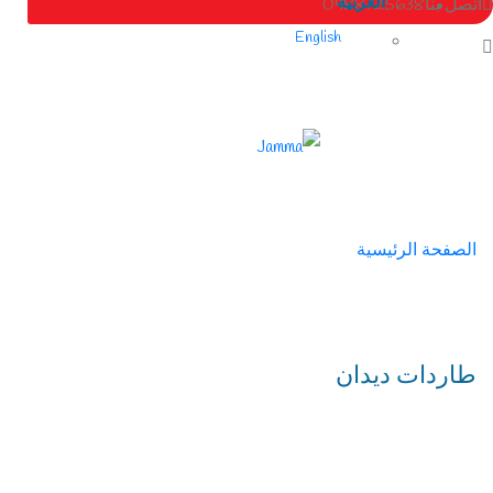
العربية
اتصل بنا
0988725638
English
الصفحة الرئيسية
/
طاردات ديدان
طاردات ديدان