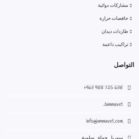
مشاركات دوائية
خافضات حرارة
طاردات ديدان
تراكيب داعمة
التواصل
638 725 988 963+
Jammavet
info@jammavet.com
سوريا , حماة , سلمية