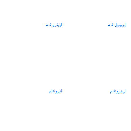
إنروتيل غام
اريثرو غام
اريثرو غام
انرو غام