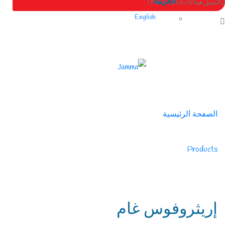
العربية
اتصل بنا
0988725638
English
الصفحة الرئيسية
/
Products
/
تنفسي
إريثروفوس غام