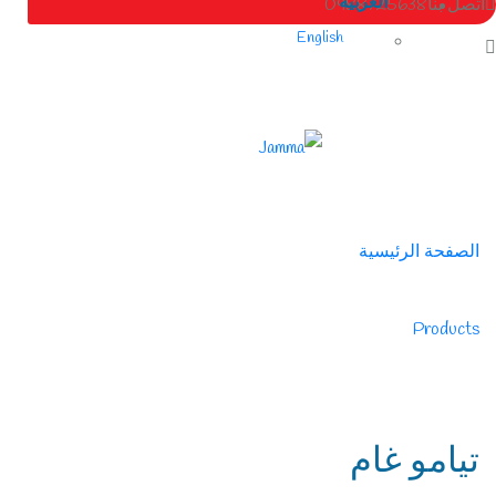
العربية
اتصل بنا
0988725638
English
الصفحة الرئيسية
/
Products
/
تيامو غام
تيامو غام