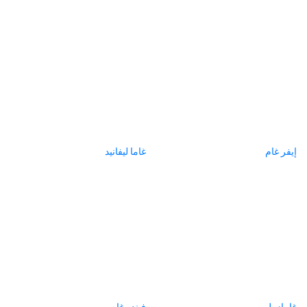
إيفر غام
غاما ليفانيد