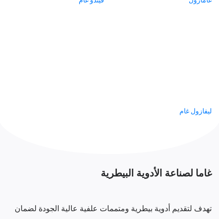
غامازول
فيندو غام
ليفازول غام
غاما لصناعة الأدوية البيطرية
تهدف لتقديم أدوية بيطرية ومتممات علفية عالية الجودة لضمان