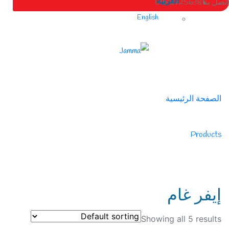
العربية
اتصل بنا
0988725638
English
الصفحة الرئيسية
/
Products
/
طاردات ديدان
إيفر غام
Showing all 5 results