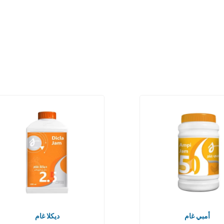
أمبي غام
ديكلا غام