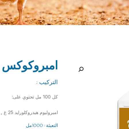
امبروكوكس 
التركيب :
كل 100 مل تحتوي على:
امبروليوم هيدروكلورايد 25 غ , سواغ حتى 100 مل
التعبئة : 1000مل