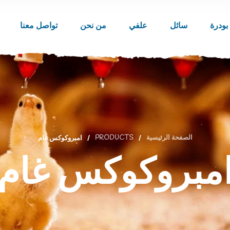
بودرة
سائل
علفي
من نحن
تواصل معنا
الصفحة الرئيسية
/
PRODUCTS
/
امبروكوكس غام
مبروكوكس غام