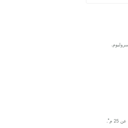
بروليوم.
 م˚.