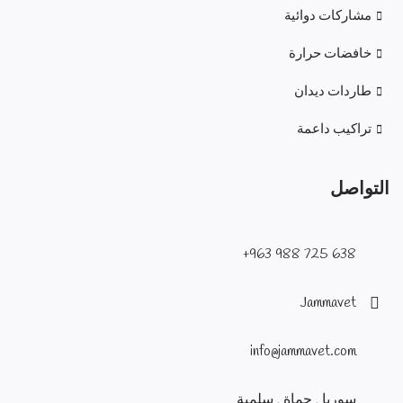
مشاركات دوائية
خافضات حرارة
طاردات ديدان
تراكيب داعمة
التواصل
638 725 988 963+
Jammavet
info@jammavet.com
سوريا , حماة , سلمية