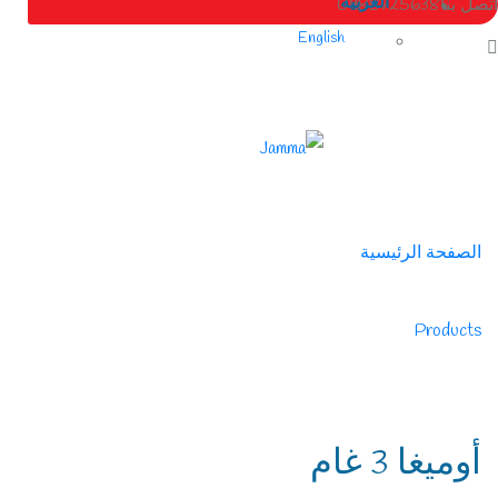
العربية
اتصل بنا
0988725638
English
الصفحة الرئيسية
/
Products
/
سائل
أوميغا 3 غام