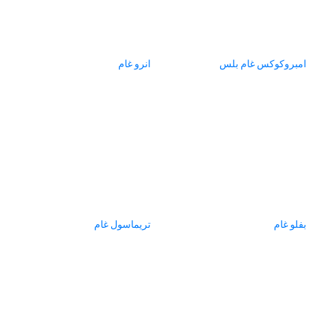
امبروكوكس غام بلس
انرو غام
بفلو غام
تريماسول غام