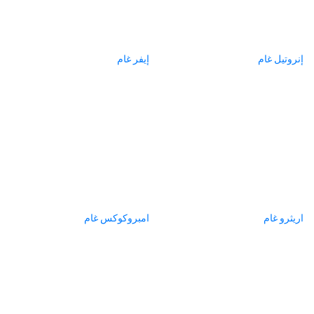
إنروتيل غام
إيفر غام
اريثرو غام
امبروكوكس غام