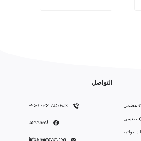
التواصل
638 725 988 963+
هضمي
تنفسي
Jammavet
ت دوائية
info@jammavet.com