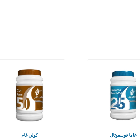
غاما فوسفوتال
كولي غام