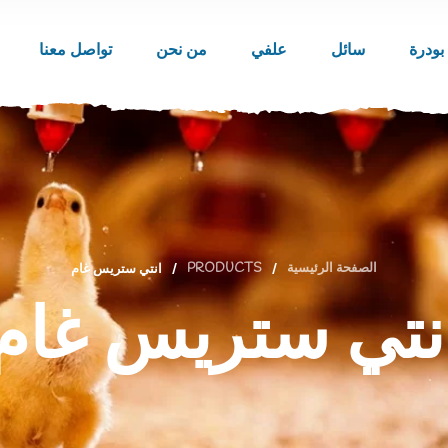
بودرة
سائل
علفي
من نحن
تواصل معنا
الصفحة الرئيسية
/
PRODUCTS
/
انتي ستريس غام
نتي ستريس غام