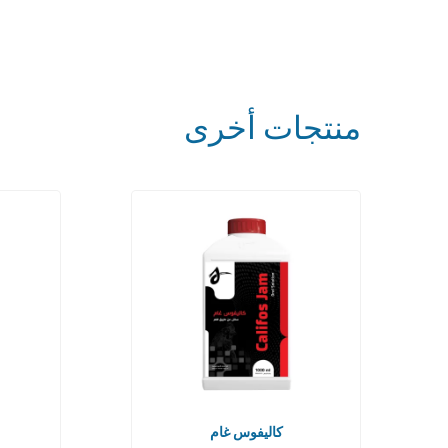
منتجات أخرى
كاليفوس غام