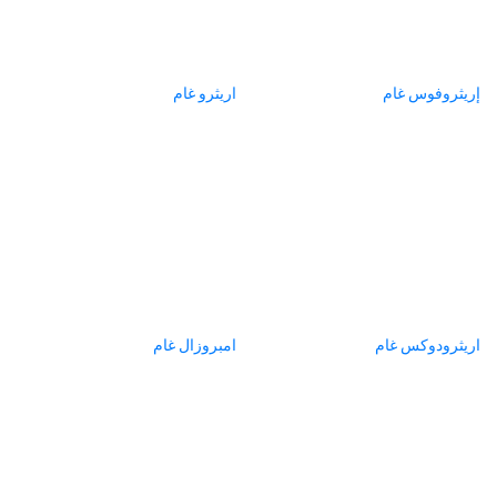
إريثروفوس غام
اريثرو غام
اريثرودوكس غام
امبروزال غام