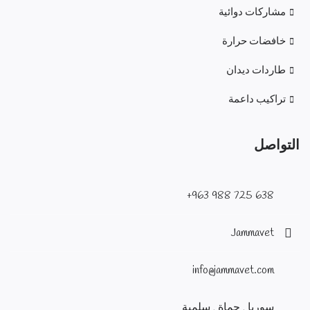
مشاركات دوائية
خافضات حرارة
طاردات ديدان
تراكيب داعمة
التواصل
638 725 988 963+
Jammavet
info@jammavet.com
سوريا , حماة , سلمية