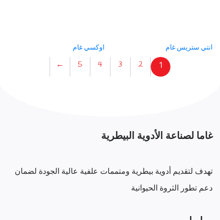
انتي ستريس غام
اوكسي غام
←
5
4
3
2
1
غاما لصناعة الأدوية البيطرية
تهدف لتقديم أدوية بيطرية ومتممات علفية عالية الجودة لضمان
دعم تطور الثروة الحيوانية