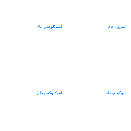
امبرول غام
امبيكلوكس غام
اموكسي غام
اموكلوكس غام