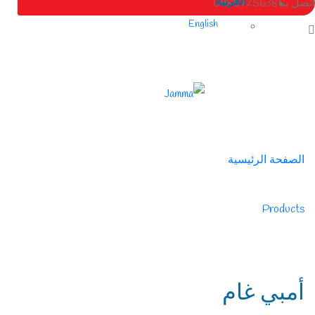
العربية
اتصل بنا
0988725638
English
الصفحة الرئيسية
/
Products
/
بودرة
أمبي غام