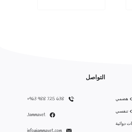
التواصل
638 725 988 963+
هضمي
تنفسي
Jammavet
ت دوائية
info@jammavet.com