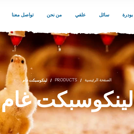
بودرة
سائل
علفي
من نحن
تواصل معنا
الصفحة الرئيسية
/
PRODUCTS
/
لينكوسبكت غام
لينكوسبكت غام