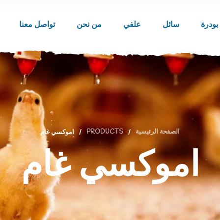
بودرة
سائل
علفي
من نحن
تواصل معنا
الصفحة الرئيسية
/
PRODUCTS
/
اموكسي غام
اموكسي غام