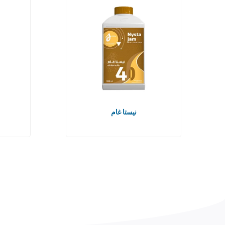
نيستا غام