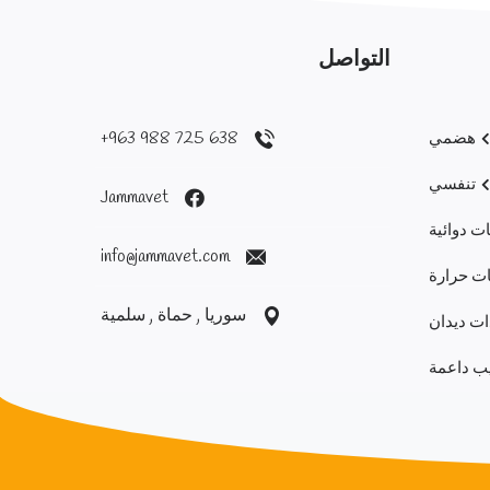
التواصل
638 725 988 963+
هضمي
تنفسي
Jammavet
ت دوائية
info@jammavet.com
ت حرارة
سوريا , حماة , سلمية
ت ديدان
يب داعمة