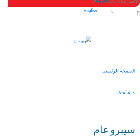
العربية
اتصل بنا
0988725638
English
الصفحة الرئيسية
/
Products
/
سيبرو غام
سيبرو غام