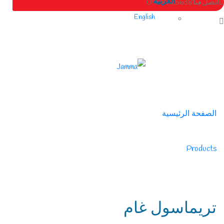
العربية
اتصل بنا
0988725638
English
الصفحة الرئيسية
/
Products
/
تريماسول غام
تريماسول غام