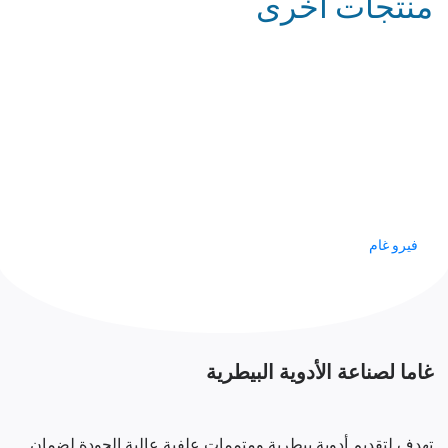
منتجات أخرى
فيرو غام
غاما لصناعة الأدوية البيطرية
تهدف لتقديم أدوية بيطرية ومتممات علفية عالية الجودة لضمان