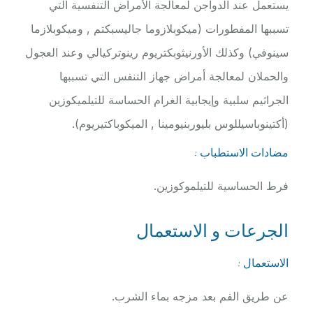
يستعمل عند الدواجن لمعالجة الأمراض التنفسية التي
تسببها المفطورات (ميكوبلازوما جاليسبكتم , وميكوبلازما
سينوفي) وكذلك الأورنيثوبكتريوم رينوتركيالي وعند العجول
والحملان لمعالجة أمراض جهاز التنفس التي تسببها
الجراثيم سلبية وإيجابية الغرام الحساسة للتيلميكوزين
(أكتينوباسيللوس بليوربنيومينا , الميكوباكتيريوم).
مضادات الاستطباب :
فرط الحساسية للتيلموكوزين.
الجرعات و الاستعمال
الاستعمال :
عن طريق الفم بعد مزجه بماء الشرب.